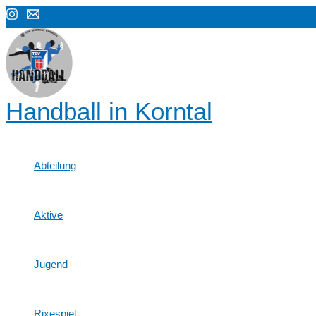
Zum
Post
Inhalt
navigation
springen
Handball in Korntal
Abteilung
Aktive
Jugend
Rixespiel