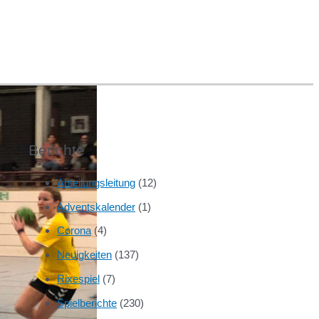
Berichte
Abteilungsleitung
(12)
Adventskalender
(1)
Corona
(4)
Neuigkeiten
(137)
Rixespiel
(7)
Spielberichte
(230)