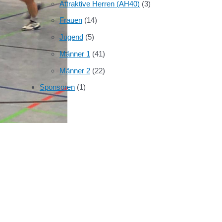
Attraktive Herren (AH40)
(3)
Frauen
(14)
Jugend
(5)
Männer 1
(41)
Männer 2
(22)
Sponsoren
(1)