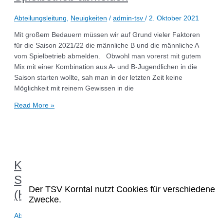
Abteilungsleitung
,
Neuigkeiten
/
admin-tsv
/
2. Oktober 2021
Mit großem Bedauern müssen wir auf Grund vieler Faktoren
für die Saison 2021/22 die männliche B und die männliche A
vom Spielbetrieb abmelden. Obwohl man vorerst mit gutem
Mix mit einer Kombination aus A- und B-Jugendlichen in die
Saison starten wollte, sah man in der letzten Zeit keine
Möglichkeit mit reinem Gewissen in die
Read More »
Konzept des TSV Korntal zum
Sportbetrieb während Corona
Der TSV Korntal nutzt Cookies für verschiedene
(Hallensport)
Zwecke.
Abteilungsleitung
,
Neuigkeiten
/
Abteilungsleitung
/
19.