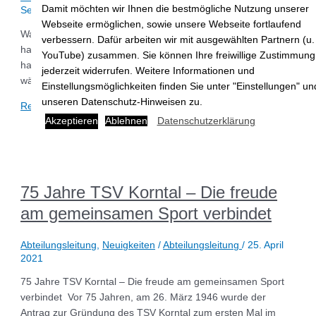
Damit möchten wir Ihnen die bestmögliche Nutzung unserer
September 2021
Webseite ermöglichen, sowie unsere Webseite fortlaufend
Was gilt an den Heimspieltagen beim TSV Korntal? Wir
verbessern. Dafür arbeiten wir mit ausgewählten Partnern (u.
haben dazu eine Seite eingerichtet: https://tsv-korntal-
YouTube) zusammen. Sie können Ihre freiwillige Zustimmung
handball.de/corona/ Konzept TSV Korntal zum Sportbetrieb
jederzeit widerrufen. Weitere Informationen und
während Corona Bestaetigung 3G
Einstellungsmöglichkeiten finden Sie unter "Einstellungen" un
unseren Datenschutz-Hinweisen zu.
Read More »
Akzeptieren
Ablehnen
Datenschutzerklärung
75 Jahre TSV Korntal – Die freude
am gemeinsamen Sport verbindet
Abteilungsleitung
,
Neuigkeiten
/
Abteilungsleitung
/
25. April
2021
75 Jahre TSV Korntal – Die freude am gemeinsamen Sport
verbindet Vor 75 Jahren, am 26. März 1946 wurde der
Antrag zur Gründung des TSV Korntal zum ersten Mal im