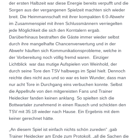
der ersten Halbzeit war diese Energie bereits verpufft und die
Sorgen aus der vergangenen Spielzeit machten sich wieder
breit. Die Heimmannschaft mit ihrer kompakten 6:0-Abwehr
im Zusammenspiel mit ihren Schlussmännern verriegelten
jede Möglichkeit die sich den Korntalern ergab.
Darüberhinaus bestraften die Gäste immer wieder selbst
durch ihre mangelhafte Chancenverwertung und in der
Abwehr häuften sich Kommunikationsprobleme, welche in
der Vorbereitung noch völlig fremd waren.
Einziger
Lichtblick
war das mutige Aufspielen von Weinhold, der
durch seine Tore den TSV halbwegs im Spiel hielt. Dennoch
reichte dies nicht aus und so war es kein Wunder, dass man
nur acht Tore in Durchgang eins verbuchen konnte. Selbst
die Appellrufe von den mitgereisten Fans und Trainer
Heidecker fanden keinen anklang. So spielten sich die
Bottwartaler zunehmend in einen Rausch und schickten den
TSV mit 35:18 wieder nach Hause. Ein Ergebnis mit dem
keiner gerechnet hätte.
„An diesem Spiel ist einfach nichts schön zureden“ ,gab
Trainer Heidecker am Ende zum Protokoll, „all die Sachen die