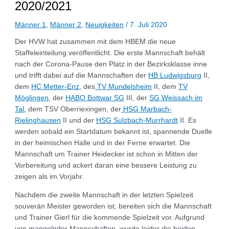
2020/2021
Männer 1
,
Männer 2
,
Neuigkeiten
/
7. Juli 2020
Der HVW hat zusammen mit dem HBEM die neue
Staffeleinteilung veröffentlicht. Die erste Mannschaft behält
nach der Corona-Pause den Platz in der Bezirksklasse inne
und trifft dabei auf die Mannschaften der
HB Ludwigsburg
II,
dem
HC Metter-Enz
, des
TV Mundelsheim
II, dem
TV
Möglingen
, der
HABO Bottwar SG
III, der
SG Weissach im
Tal
, dem TSV Oberriexingen, der
HSG Marbach-
Rielinghausen
II und der
HSG Sulzbach-Murrhardt
II. Es
werden sobald ein Startdatum bekannt ist, spannende Duelle
in der heimischen Halle und in der Ferne erwartet. Die
Mannschaft um Trainer Heidecker ist schon in Mitten der
Vorbereitung und ackert daran eine bessere Leistung zu
zeigen als im Vorjahr.
Nachdem die zweite Mannschaft in der letzten Spielzeit
souverän Meister geworden ist, bereiten sich die Mannschaft
und Trainer Gierl für die kommende Spielzeit vor. Aufgrund
von mangelnder Mannschaften, wurde leider die beiden