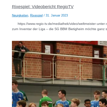
Rixespiel: Videobericht RegioTV
Neuigkeiten
,
Rixespiel
/
31. Januar 2023
https://www.regio-tv.de/mediathek/video/weltmeister-unter-
zum Inventar der Liga – die SG BBM Bietigheim möchte ganz sc